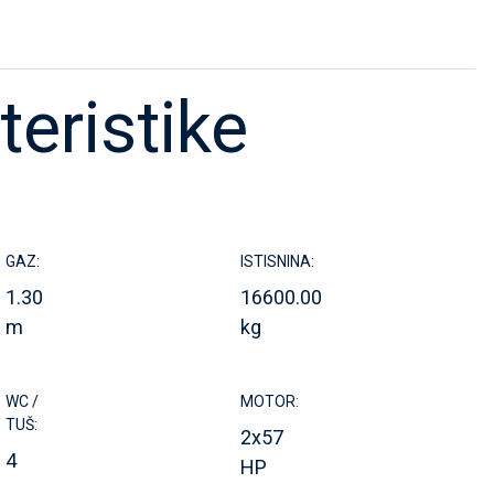
teristike
GAZ:
ISTISNINA:
1.30
16600.00
m
kg
WC /
MOTOR:
TUŠ:
2x57
4
HP