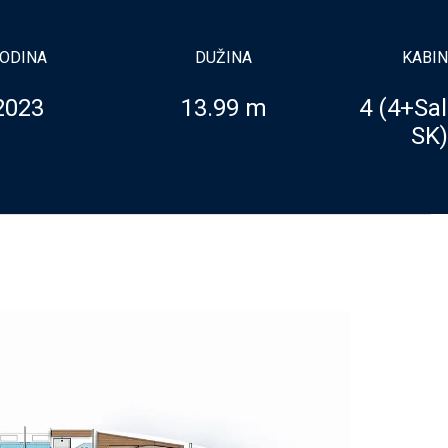
ODINA
DUŽINA
KABI
2023
13.99 m
4 (4+Sa
SK