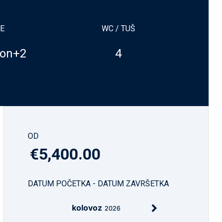
NE
WC / TUŠ
lon+2
4
)
OD
€5,400.00
DATUM POČETKA - DATUM ZAVRŠETKA
kolovoz
2026