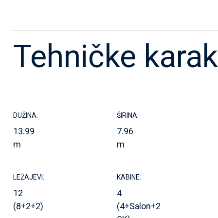
Tehničke karak
DUŽINA:
ŠIRINA:
13.99
7.96
m
m
LEŽAJEVI:
KABINE:
12
4
(8+2+2)
(4+Salon+2