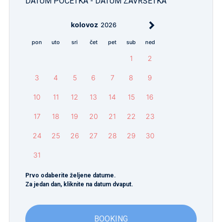
DATUM POČETKA - DATUM ZAVRŠETKA
kolovoz
2026
pon
uto
sri
čet
pet
sub
ned
1
2
3
4
5
6
7
8
9
10
11
12
13
14
15
16
17
18
19
20
21
22
23
24
25
26
27
28
29
30
31
Prvo odaberite željene datume.
Za jedan dan, kliknite na datum dvaput.
BOOKING