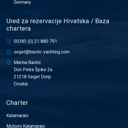
Germany
Ured za rezervacije Hrvatska / Baza
chartera
00385 (0) 21 880 791
seget@baotic-yachting.com
Marina Baotić
Don Petra Špike 2a
21218 Seget Donji
Croatia
Charter
Katamarani
Motorni Katamarani