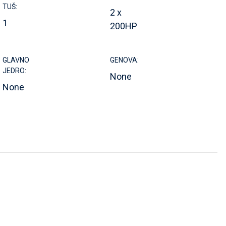
TUŠ:
2 x
1
200HP
GLAVNO
GENOVA:
JEDRO:
None
None