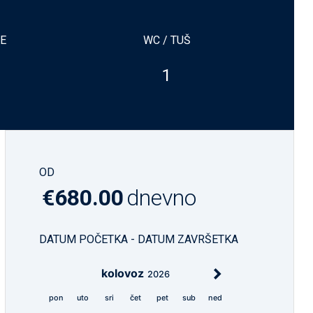
NE
WC / TUŠ
1
OD
€680.00
dnevno
DATUM POČETKA - DATUM ZAVRŠETKA
kolovoz
2026
pon
uto
sri
čet
pet
sub
ned