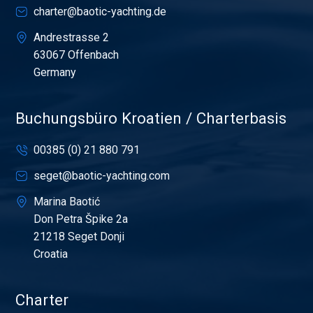
charter@baotic-yachting.de
Andrestrasse 2
63067 Offenbach
Germany
Buchungsbüro Kroatien / Charterbasis
00385 (0) 21 880 791
seget@baotic-yachting.com
Marina Baotić
Don Petra Špike 2a
21218 Seget Donji
Croatia
Charter